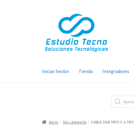
Ir
Ir
a
al
la
contenido
navegación
Iniciar Sesión
Tienda
Integradores
Búsqueda
de
productos
Inicio
Sin categoría
CABLE USB TIPO C A TI