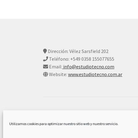
Dirección: Vélez Sarsfield 202
Teléfono: +549 0358 155077655
Email:
info@estudiotecno.com
Website:
www.estudiotecno.com.ar
© Estudio Tecno 2026
Declaración De Privacidad Y Cookies
Constr
Utilizamos cookies para optimizar nuestro sitio web y nuestro servicio.