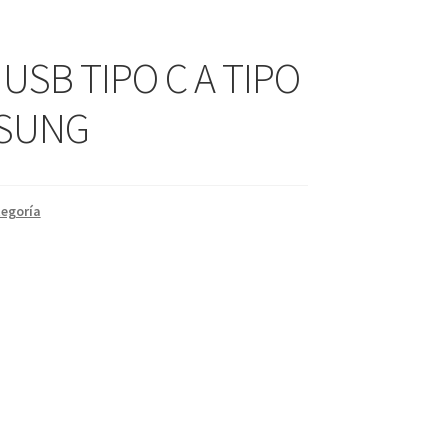
USB TIPO C A TIPO
MSUNG
tegoría