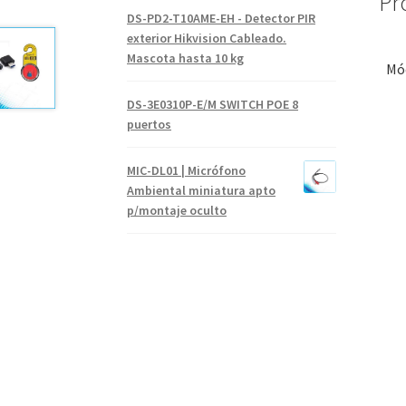
Pr
DS-PD2-T10AME-EH - Detector PIR
exterior Hikvision Cableado.
Mascota hasta 10 kg
Mó
DS-3E0310P-E/M SWITCH POE 8
puertos
MIC-DL01 | Micrófono
Ambiental miniatura apto
p/montaje oculto