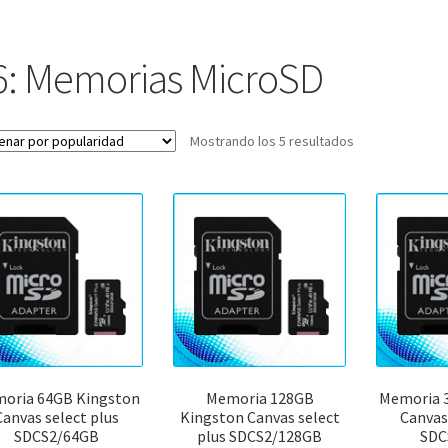
6: Memorias MicroSD
Ordenado
Mostrando los 5 resultados
por
popularidad
oria 64GB Kingston
Memoria 128GB
Memoria 
Canvas select plus
Kingston Canvas select
Canvas
SDCS2/64GB
plus SDCS2/128GB
SDC