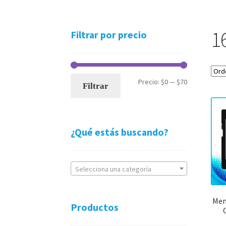
1
Filtrar por precio
Precio
Precio
Precio:
$0
—
$70
Filtrar
mínimo
máximo
¿Qué estás buscando?
Selecciona una categoría
Mem
Productos