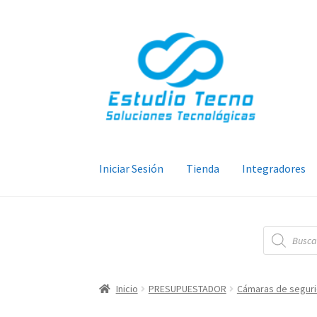
Ir
Ir
a
al
la
contenido
navegación
Iniciar Sesión
Tienda
Integradores
Búsqueda
de
productos
Inicio
PRESUPUESTADOR
Cámaras de segur