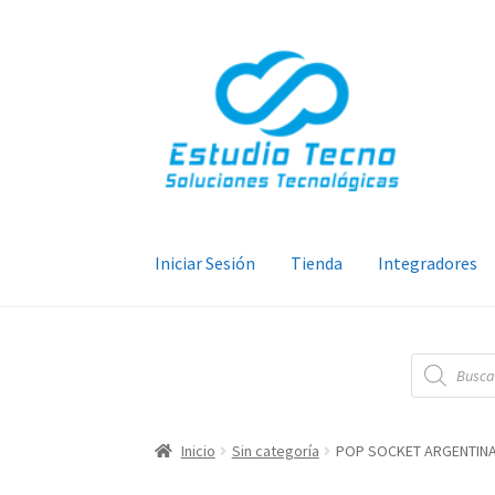
Ir
Ir
a
al
la
contenido
navegación
Iniciar Sesión
Tienda
Integradores
Búsqueda
de
productos
Inicio
Sin categoría
POP SOCKET ARGENTIN