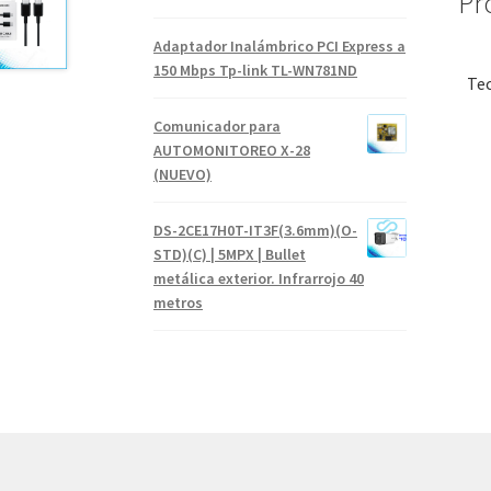
Pr
Adaptador Inalámbrico PCI Express a
150 Mbps Tp-link TL-WN781ND
Te
Comunicador para
AUTOMONITOREO X-28
(NUEVO)
DS-2CE17H0T-IT3F(3.6mm)(O-
STD)(C) | 5MPX | Bullet
metálica exterior. Infrarrojo 40
metros