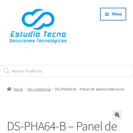
Ir
Ir
Menú
a
al
la
contenido
navegación
Iniciar Sesión
Búsqueda
Tienda
de
productos
Expand
Integradores
Inicio
Sin categoría
DS-PHA64-B – Panel de alarma Hikvision
el
Expand
menú
Servicio Técnico
el
hijo
menú
Contacto
DS-PHA64-B – Panel de
hijo