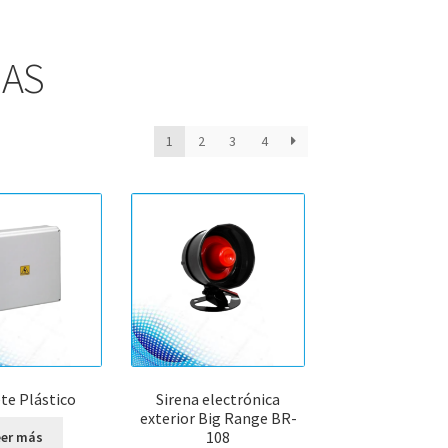
MAS
o
1
2
3
4
ad
te Plástico
Sirena electrónica
exterior Big Range BR-
108
eer más