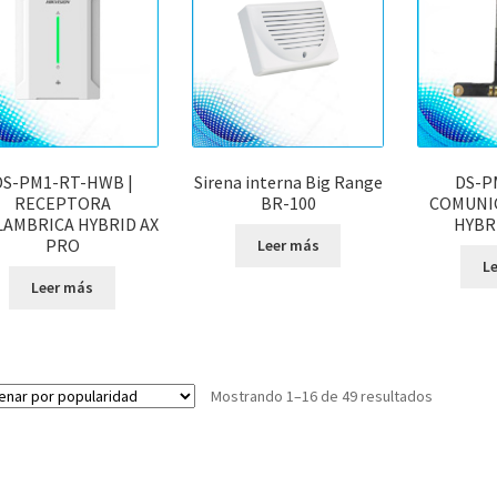
DS-PM1-RT-HWB |
Sirena interna Big Range
DS-PM
RECEPTORA
BR-100
COMUNI
LAMBRICA HYBRID AX
HYBR
PRO
Leer más
L
Leer más
Ordenad
Mostrando 1–16 de 49 resultados
por
popularid