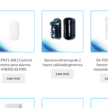
-PKF1-WB | Control
Barrera infrarroja de 2
DS-PD
emoto para alarma
haces cableada generica
Sensor
HYBRID AX PRO
inalambr
Leer más
Leer más
L