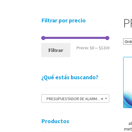
P
Filtrar por precio
Precio
Precio
Precio:
$0
—
$1210
Filtrar
mínimo
máximo
¿Qué estás buscando?
PRESUPUESTADOR DE ALARMAS
×
Productos
a
metr