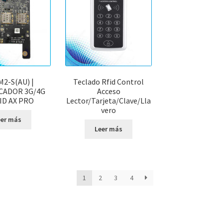
2-S(AU) |
Teclado Rfid Control
CADOR 3G/4G
Acceso
ID AX PRO
Lector/Tarjeta/Clave/Lla
vero
eer más
Leer más
o
1
2
3
4
ad