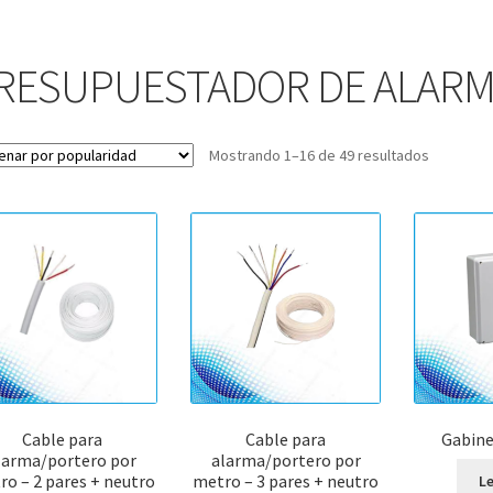
RESUPUESTADOR DE ALAR
Ordenad
Mostrando 1–16 de 49 resultados
por
popularid
Cable para
Cable para
Gabine
larma/portero por
alarma/portero por
o – 2 pares + neutro
metro – 3 pares + neutro
L