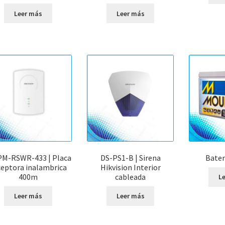
Leer más
Leer más
PM-RSWR-433 | Placa
DS-PS1-B | Sirena
Bater
ceptora inalambrica
Hikvision Interior
400m
cableada
L
Leer más
Leer más