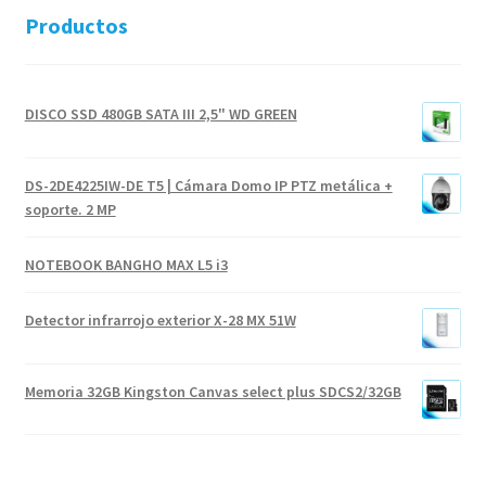
Productos
DISCO SSD 480GB SATA III 2,5" WD GREEN
DS-2DE4225IW-DE T5 | Cámara Domo IP PTZ metálica +
soporte. 2 MP
NOTEBOOK BANGHO MAX L5 i3
Detector infrarrojo exterior X-28 MX 51W
Memoria 32GB Kingston Canvas select plus SDCS2/32GB