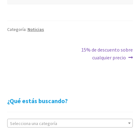
Categoría:
Noticias
Navegación
Siguiente:
15% de descuento sobre
cualquier precio
de
entradas
¿Qué estás buscando?
Selecciona una categoría