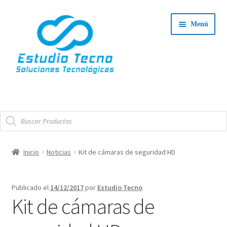
Ir
Ir
Menú
a
al
la
contenido
navegación
Iniciar Sesión
Búsqueda
Tienda
de
productos
Expand
Integradores
Inicio
Noticias
Kit de cámaras de seguridad HD
el
Expand
menú
Servicio Técnico
el
hijo
Publicado el
14/12/2017
por
Estudio Tecno
menú
Contacto
Kit de cámaras de
hijo