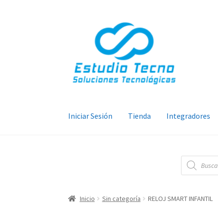
Ir
Ir
a
al
la
contenido
navegación
Iniciar Sesión
Tienda
Integradores
Búsqueda
de
productos
Inicio
Sin categoría
RELOJ SMART INFANTIL