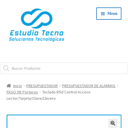
Ir
Ir
Menú
a
al
la
contenido
navegación
Iniciar Sesión
Búsqueda
Tienda
de
productos
Expand
Integradores
Inicio
PRESUPUESTADOR
PRESUPUESTADOR DE ALARMAS
el
PASO 09: Porteros
Teclado Rfid Control Acceso
Expand
menú
Servicio Técnico
Lector/Tarjeta/Clave/Llavero
el
hijo
menú
Contacto
hijo