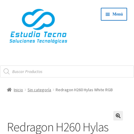
Ir
Ir
Menú
a
al
la
contenido
navegación
Iniciar Sesión
Búsqueda
Tienda
de
productos
Expand
Integradores
Inicio
Sin categoría
Redragon H260 Hylas White RGB
el
Expand
menú
Servicio Técnico
el
hijo
menú
Contacto
Redragon H260 Hylas
hijo