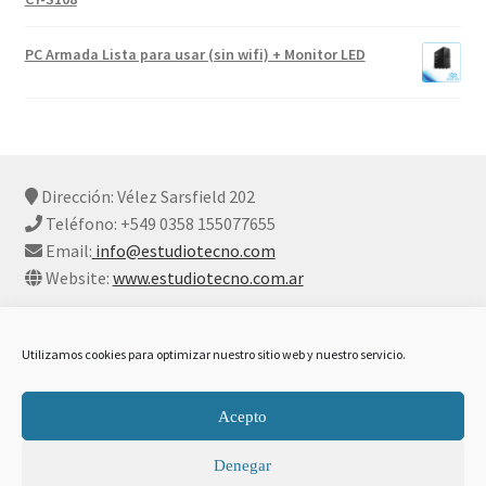
PC Armada Lista para usar (sin wifi) + Monitor LED
Dirección: Vélez Sarsfield 202
Teléfono: +549 0358 155077655
Email:
info@estudiotecno.com
Website:
www.estudiotecno.com.ar
Utilizamos cookies para optimizar nuestro sitio web y nuestro servicio.
© Estudio Tecno 2026
Declaración De Privacidad Y Cookies
Construido con
Acepto
WooCommerce
.
Denegar