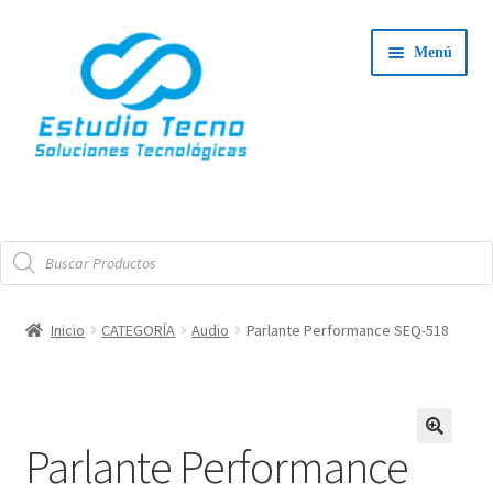
Ir
Ir
Menú
a
al
la
contenido
navegación
Iniciar Sesión
Búsqueda
Tienda
de
productos
Expand
Integradores
Inicio
CATEGORÍA
Audio
Parlante Performance SEQ-518
el
Expand
menú
Servicio Técnico
el
hijo
menú
Contacto
Parlante Performance
hijo