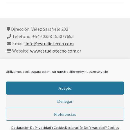
Dirección: Vélez Sarsfield 202
Teléfono: +549 0358 155077655
Email:
info@estudiotecno.com
Website:
www.estudiotecno.com.ar
Utilizamos cookies para optimizar nuestro sitio web y nuestro servicio.
© Estudio Tecno 2026
Acepto
Declaración De Privacidad Y Cookies
Construido con
Denegar
WooCommerce
.
Preferencias
0
Declaración De Privacidad Y Cookies
Declaración De Privacidad Y Cookies
Buscar
Buscar