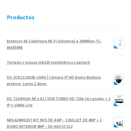
Productos
Extensor de Cobertura Wi-Fi Universal a 300Mbps TL-
WA850RE
Teclado y mouse mk235 inalámbrico Logitech
DS-2CD1123G0E-I/ARG | Cámara IP HD Domo Burbuja
exterior. Lente 2.8mm.
DS-7216HGHI-M| o K1 | DVR TURBO HD 720p 16 canales + 2
IP y 1080p Lite
NKS424W02H | KIT NVS DE 4 MP - 1 BULLET DE 4MP + 1
DOMO INTERIOR 4MP - SD HASTA 512