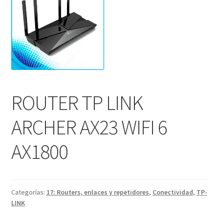
ROUTER TP LINK
ARCHER AX23 WIFI 6
AX1800
Categorías:
17: Routers, enlaces y repetidores
,
Conectividad
,
TP-
LINK