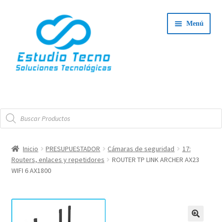
Ir
Ir
Menú
a
al
la
contenido
navegación
Iniciar Sesión
Búsqueda
Tienda
de
productos
Expand
Integradores
Inicio
PRESUPUESTADOR
Cámaras de seguridad
17:
el
Routers, enlaces y repetidores
ROUTER TP LINK ARCHER AX23
Expand
menú
Servicio Técnico
WIFI 6 AX1800
el
hijo
menú
Contacto
hijo