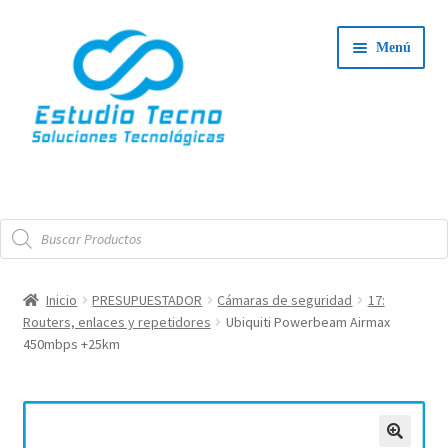
Ir
Ir
Menú
a
al
la
contenido
navegación
Iniciar Sesión
Búsqueda
Tienda
de
productos
Expand
Integradores
Inicio
PRESUPUESTADOR
Cámaras de seguridad
17:
el
Routers, enlaces y repetidores
Ubiquiti Powerbeam Airmax
Expand
menú
Servicio Técnico
450mbps +25km
el
hijo
menú
Contacto
hijo