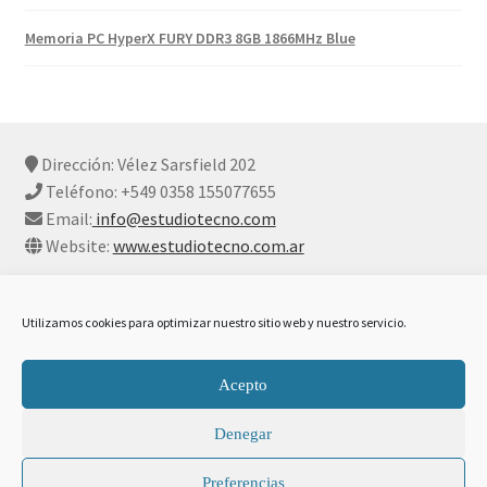
Memoria PC HyperX FURY DDR3 8GB 1866MHz Blue
Dirección: Vélez Sarsfield 202
Teléfono: +549 0358 155077655
Email:
info@estudiotecno.com
Website:
www.estudiotecno.com.ar
Utilizamos cookies para optimizar nuestro sitio web y nuestro servicio.
© Estudio Tecno 2026
Acepto
Declaración De Privacidad Y Cookies
Construido con
Denegar
WooCommerce
.
Preferencias