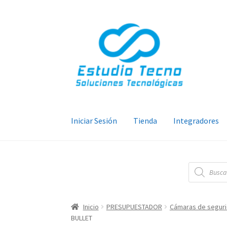
Ir
Ir
a
al
la
contenido
navegación
Iniciar Sesión
Tienda
Integradores
Búsqueda
de
productos
Inicio
PRESUPUESTADOR
Cámaras de segur
BULLET