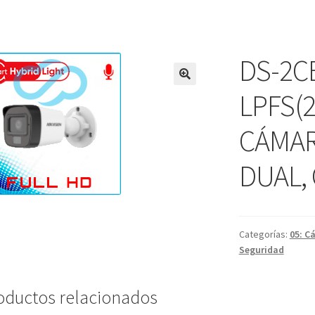
DS-2C
LPFS(2
CÁMAR
DUAL,
Categorías:
05: C
Seguridad
oductos relacionados