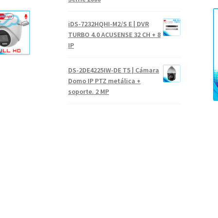
iDS-7232HQHI-M2/S E | DVR
TURBO 4.0 ACUSENSE 32 CH + 8
IP
DS-2DE4225IW-DE T5 | Cámara
Domo IP PTZ metálica +
soporte. 2 MP