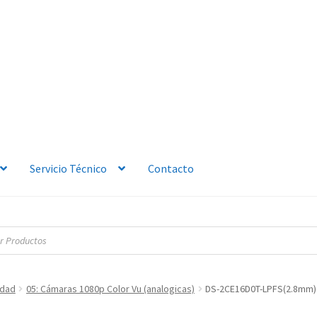
Servicio Técnico
Contacto
idad
05: Cámaras 1080p Color Vu (analogicas)
DS-2CE16D0T-LPFS(2.8mm)(