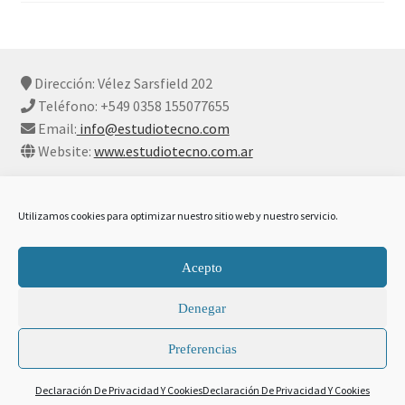
Dirección: Vélez Sarsfield 202
Teléfono: +549 0358 155077655
Email:
info@estudiotecno.com
Website:
www.estudiotecno.com.ar
Utilizamos cookies para optimizar nuestro sitio web y nuestro servicio.
© Estudio Tecno 2026
Acepto
Declaración De Privacidad Y Cookies
Construido con
Denegar
WooCommerce
.
Preferencias
0
Declaración De Privacidad Y Cookies
Declaración De Privacidad Y Cookies
Buscar
Buscar