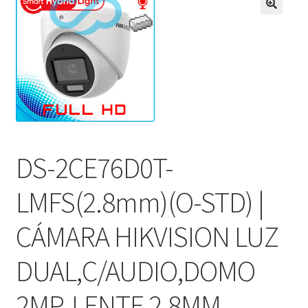
DS-2CE76D0T-
LMFS(2.8mm)(O-STD) |
CÁMARA HIKVISION LUZ
DUAL,C/AUDIO,DOMO
2MP, LENTE 2.8MM.