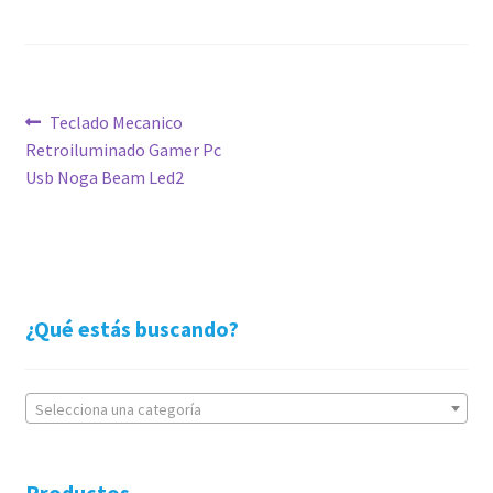
Navegación
Anterior:
Teclado Mecanico
Retroiluminado Gamer Pc
de
Usb Noga Beam Led2
entradas
¿Qué estás buscando?
Selecciona una categoría
Productos