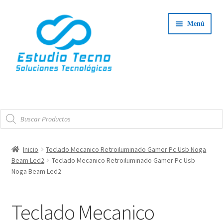
Ir
Ir
Menú
a
al
la
contenido
navegación
Iniciar Sesión
Búsqueda
Tienda
de
productos
Expand
Integradores
Inicio
Teclado Mecanico Retroiluminado Gamer Pc Usb Noga
el
Beam Led2
Teclado Mecanico Retroiluminado Gamer Pc Usb
Expand
menú
Servicio Técnico
Noga Beam Led2
el
hijo
menú
Contacto
Teclado Mecanico
hijo