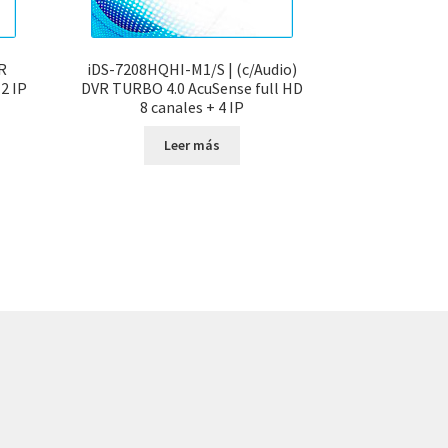
R
iDS-7208HQHI-M1/S | (c/Audio)
2 IP
DVR TURBO 4.0 AcuSense full HD
8 canales + 4 IP
Leer más