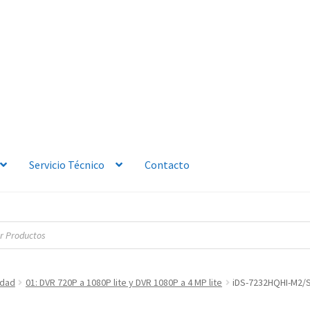
Servicio Técnico
Contacto
idad
01: DVR 720P a 1080P lite y DVR 1080P a 4 MP lite
iDS-7232HQHI-M2/S