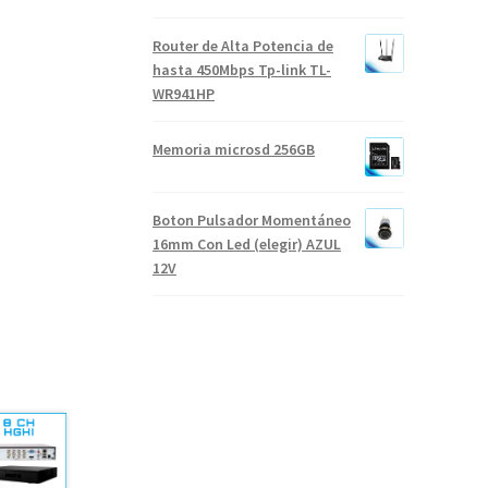
Router de Alta Potencia de
hasta 450Mbps Tp-link TL-
WR941HP
Memoria microsd 256GB
Boton Pulsador Momentáneo
16mm Con Led (elegir) AZUL
12V