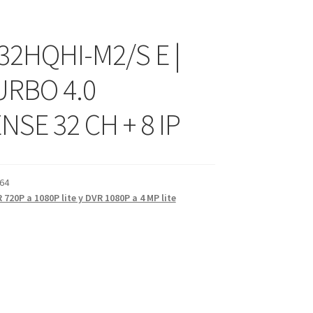
32HQHI-M2/S E |
URBO 4.0
SE 32 CH + 8 IP
64
 720P a 1080P lite y DVR 1080P a 4 MP lite