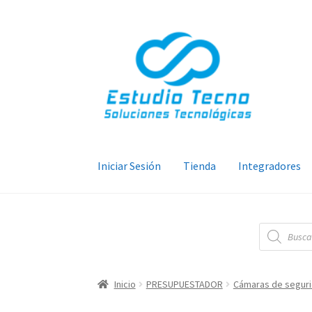
Ir
Ir
a
al
la
contenido
navegación
Iniciar Sesión
Tienda
Integradores
Búsqueda
de
productos
Inicio
PRESUPUESTADOR
Cámaras de segur