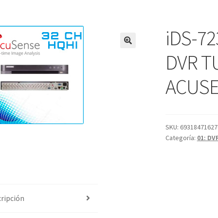
iDS-72
DVR T
ACUSEN
SKU:
69318471627
Categoría:
01: DVR
ripción