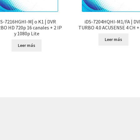
S-7216HGHI-M| o K1 | DVR
iDS-7204HQHI-M1/FA | DV
BO HD 720p 16 canales + 2 IP
TURBO 4.0 ACUSENSE 4 CH + 
y 1080p Lite
Leer más
Leer más