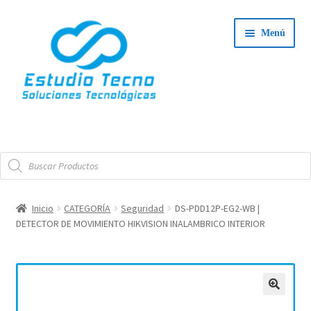
Ir
Ir
Menú
a
al
la
contenido
navegación
Iniciar Sesión
Búsqueda
Tienda
de
productos
Expand
Integradores
Inicio
CATEGORÍA
Seguridad
DS-PDD12P-EG2-WB |
el
DETECTOR DE MOVIMIENTO HIKVISION INALAMBRICO INTERIOR
Expand
menú
Servicio Técnico
el
hijo
menú
Contacto
hijo