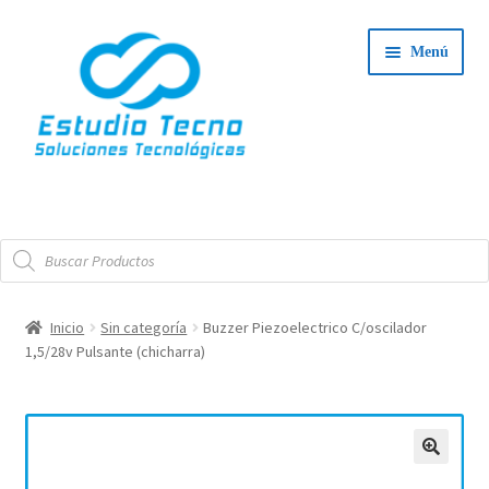
Ir
Ir
Menú
a
al
la
contenido
navegación
Iniciar Sesión
Búsqueda
Tienda
de
productos
Expand
Integradores
Inicio
Sin categoría
Buzzer Piezoelectrico C/oscilador
el
1,5/28v Pulsante (chicharra)
Expand
menú
Servicio Técnico
el
hijo
menú
Contacto
hijo