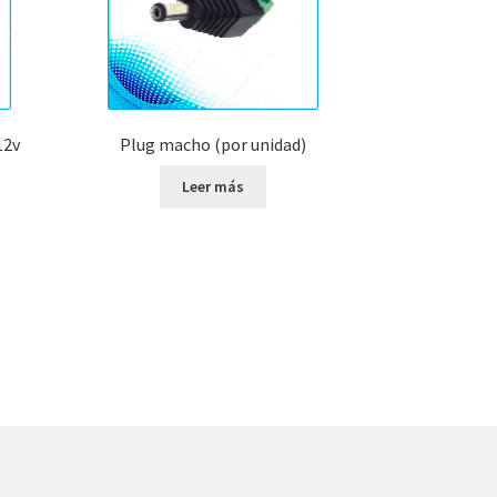
12v
Plug macho (por unidad)
Leer más