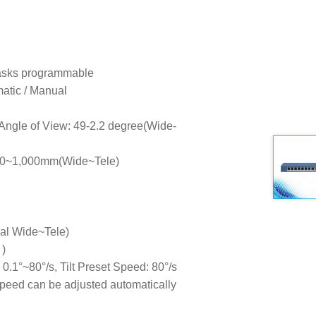
masks programmable
matic / Manual
Angle of View: 49-2.2 degree(Wide-
10~1,000mm(Wide~Tele)
al Wide~Tele)
 )
 0.1°~80°/s, Tilt Preset Speed: 80°/s
speed can be adjusted automatically