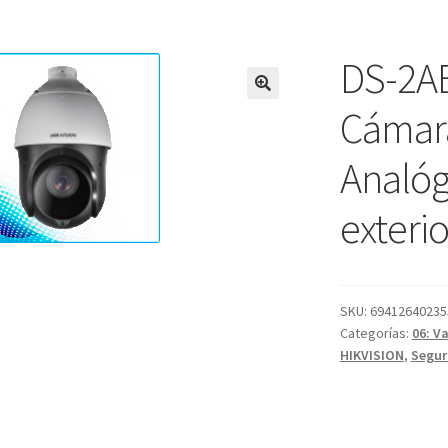
DS-2AE
Cámar
Analóg
exterio
SKU:
69412640235
Categorías:
06: V
HIKVISION
,
Segur