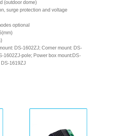
rd (outdoor dome)
on, surge protection and voltage
modes optional
5(mm)
s)
 mount: DS-1602ZJ; Corner mount: DS-
DS-1602ZJ-pole; Power box mount:DS-
: DS-1619ZJ