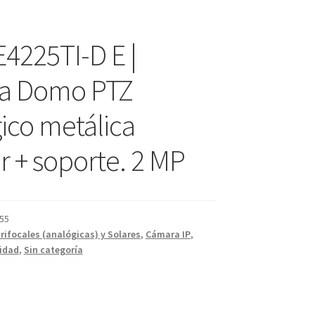
4225TI-D E |
a Domo PTZ
ico metálica
r + soporte. 2 MP
55
arifocales (analógicas) y Solares
,
Cámara IP
,
idad
,
Sin categoría