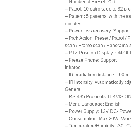
– Number of Preset: 256
– Patrol: 10 patrols, up to 32 pre
– Pattern: 5 patterns, with the t
minutes
– Power loss recovery: Support
– Park Action: Preset / Patrol / 
scan / Frame scan / Panorama 
– PTZ Position Display: ON/OF
– Freeze Frame: Support
Infrared
– IR irradiation distance: 100m
IR Intensity
Automatically adj
–
:
General
– RS-485 Protocols: HIKVISION,
– Menu Language: English
– Power Supply: 12V DC- Pow
– Consumption: Max.20W- Wor
– Temperature/Humidity: -30 °C