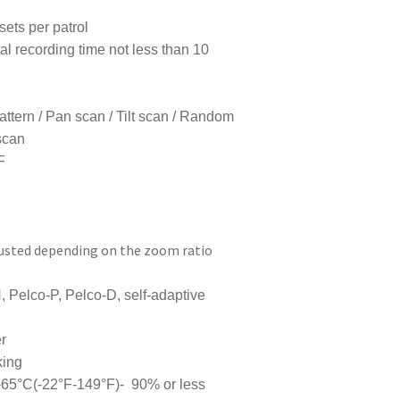
sets per patrol
otal recording time not less than 10
Pattern / Pan scan / Tilt scan / Random
scan
F
usted depending on the zoom ratio
 Pelco-P, Pelco-D, self-adaptive
er
king
-65°C(-22°F-149°F)- 90% or less