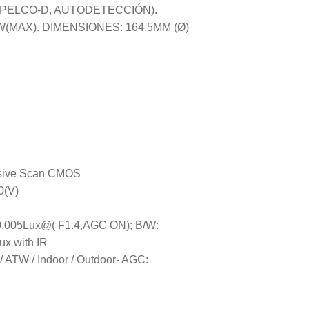
, PELCO-D, AUTODETECCIÓN).
W(MAX). DIMENSIONES: 164.5MM (Ø)
essive Scan CMOS
0(V)
: 0.005Lux@( F1.4,AGC ON); B/W:
x with IR
/ ATW / Indoor / Outdoor- AGC: