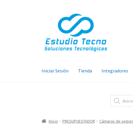
Ir
Ir
a
al
la
contenido
navegación
Iniciar Sesión
Tienda
Integradores
Búsqueda
de
productos
Inicio
PRESUPUESTADOR
Cámaras de segur