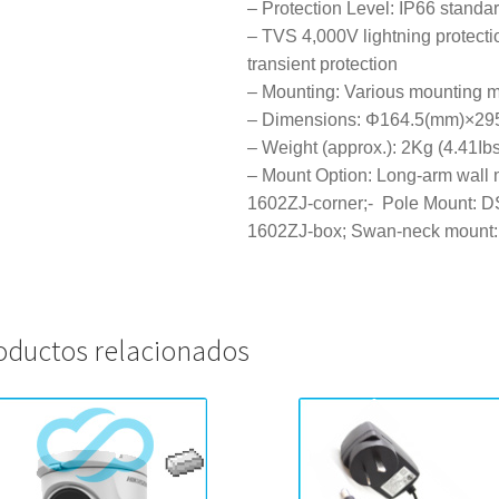
– Protection Level: IP66 standa
– TVS 4,000V lightning protecti
transient protection
– Mounting: Various mounting 
– Dimensions: Φ164.5(mm)×29
– Weight (approx.): 2Kg (4.41Ib
– Mount Option: Long-arm wall
1602ZJ-corner;- Pole Mount: 
1602ZJ-box; Swan-neck mount
oductos relacionados