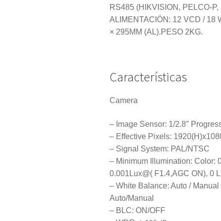
RS485 (HIKVISION, PELCO-P
ALIMENTACIÓN: 12 VCD / 18 
× 295MM (AL).PESO 2KG.
Características
Camera
– Image Sensor: 1/2.8″ Progr
– Effective Pixels: 1920(H)x108
– Signal System: PAL/NTSC
– Minimum Illumination: Color
0.001Lux@( F1.4,AGC ON), 0 Lu
– White Balance: Auto / Manual 
Auto/Manual
– BLC: ON/OFF