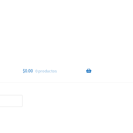
$
0.00
0 productos