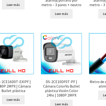
alarma/portero por
alarma/
metro – 3 pares + neutro
metro – 3
Leer más
Leer más
L
-2CE16D0T-EXIPF |
DS-2CE10DF0T-PF |
Metro de 
80P 2MPX | Cámara
Cámara ColorVu Bullet
alim
Bullet plástica
plástica Visión Color
24hs | 1080P 2MPX
L
Leer más
Leer más