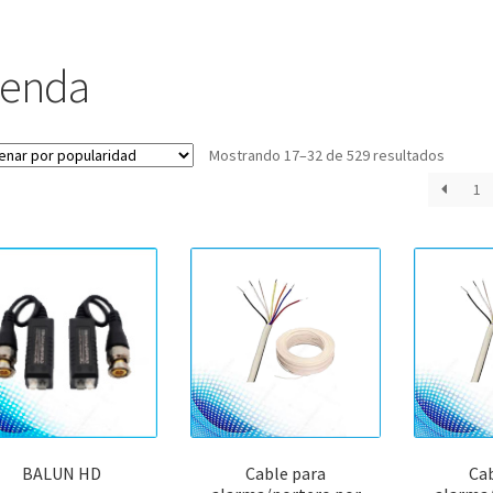
ienda
Orden
Mostrando 17–32 de 529 resultados
por
1
popula
BALUN HD
Cable para
Ca