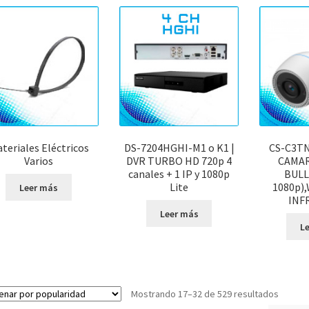
teriales Eléctricos
DS-7204HGHI-M1 o K1 |
CS-C3TN
Varios
DVR TURBO HD 720p 4
CAMAR
canales + 1 IP y 1080p
BULL
Lite
1080p),
Leer más
INF
Leer más
L
Orden
Mostrando 17–32 de 529 resultados
por