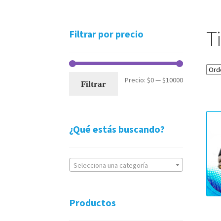
T
Filtrar por precio
Precio
Precio
Precio:
$0
—
$10000
Filtrar
mínimo
máximo
¿Qué estás buscando?
Selecciona una categoría
Productos