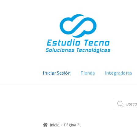
Ir
Ir
a
al
la
contenido
navegación
Iniciar Sesión
Tienda
Integradores
Búsqueda
de
productos
Inicio
Página 2