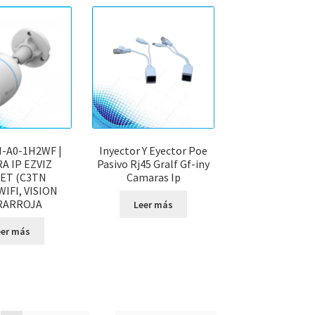
-A0-1H2WF |
Inyector Y Eyector Poe
A IP EZVIZ
Pasivo Rj45 Gralf Gf-iny
ET (C3TN
Camaras Ip
WIFI, VISION
RARROJA
Leer más
eer más
ado