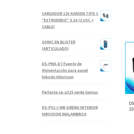
CARGADOR 12V KARSEN TIPO C
"ESTRUENDO" 3.1A (2 USC +
CABLE)
SONIC EN BLISTER
(ARTICULADO)
DS-PMA-D | Fuente de
Alimentación para panel
hibrido Hikvision
Parlante sp-u115 verde Genius
DS
DS-PS1-I-WB SIRENA INTERIOR
10
HIKVISION INALAMBRICA