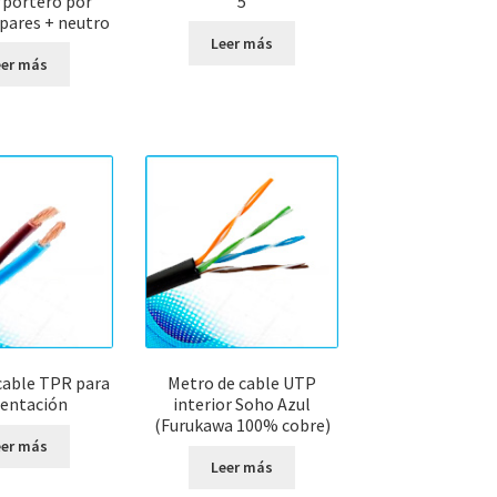
portero por
5
 pares + neutro
Leer más
eer más
cable TPR para
Metro de cable UTP
entación
interior Soho Azul
(Furukawa 100% cobre)
eer más
Leer más