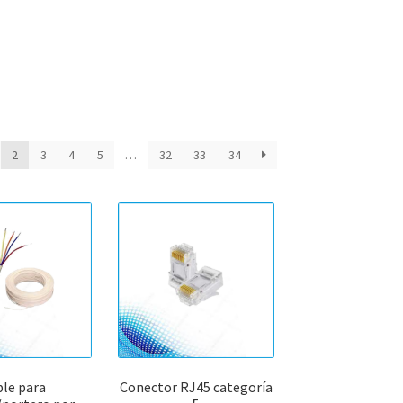
ado
2
3
4
5
…
32
33
34
ridad
ble para
Conector RJ45 categoría