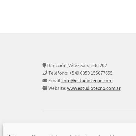
Dirección: Vélez Sarsfield 202
Teléfono: +549 0358 155077655
Email:
info@estudiotecno.com
Website:
www.estudiotecno.com.ar
© Estudio Tecno 2026
Declaración De Privacidad Y Cookies
Constr