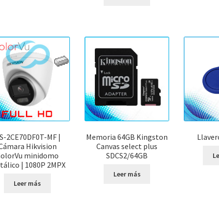
S-2CE70DF0T-MF |
Memoria 64GB Kingston
Llaver
Cámara Hikvision
Canvas select plus
ColorVu minidomo
SDCS2/64GB
L
tálico | 1080P 2MPX
Leer más
Leer más