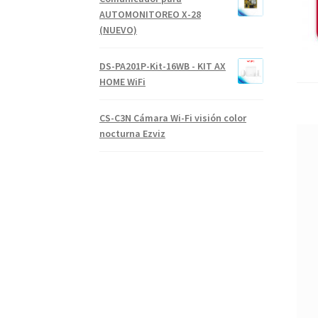
AUTOMONITOREO X-28
(NUEVO)
DS-PA201P-Kit-16WB - KIT AX
HOME WiFi
CS-C3N Cámara Wi-Fi visión color
nocturna Ezviz