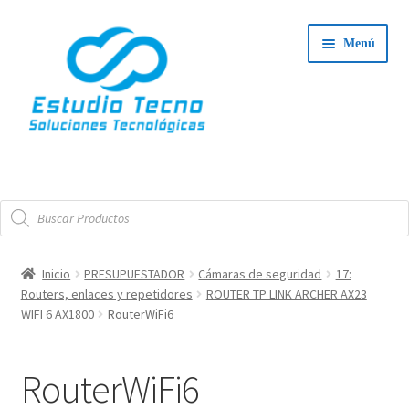
Ir
Ir
Menú
a
al
la
contenido
navegación
Iniciar Sesión
Búsqueda
Tienda
de
productos
Expand
Integradores
Inicio
PRESUPUESTADOR
Cámaras de seguridad
17:
el
Routers, enlaces y repetidores
ROUTER TP LINK ARCHER AX23
Expand
menú
Servicio Técnico
WIFI 6 AX1800
RouterWiFi6
el
hijo
menú
Contacto
RouterWiFi6
hijo