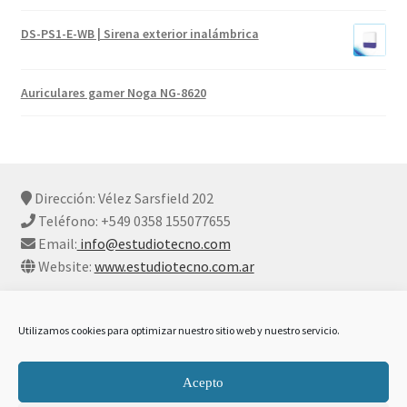
DS-PS1-E-WB | Sirena exterior inalámbrica
Auriculares gamer Noga NG-8620
Dirección: Vélez Sarsfield 202
Teléfono: +549 0358 155077655
Email:
info@estudiotecno.com
Website:
www.estudiotecno.com.ar
Utilizamos cookies para optimizar nuestro sitio web y nuestro servicio.
© Estudio Tecno 2026
Acepto
Declaración De Privacidad Y Cookies
Construido con