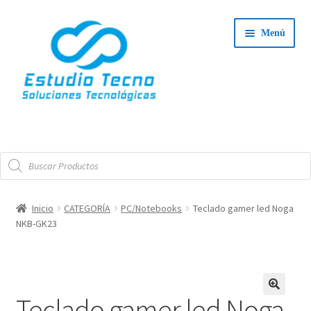
Ir
Ir
Menú
a
al
la
contenido
navegación
Iniciar Sesión
Búsqueda
Tienda
de
productos
Expand
Integradores
Inicio
CATEGORÍA
PC/Notebooks
Teclado gamer led Noga
el
NKB-GK23
Expand
menú
Servicio Técnico
el
hijo
menú
Contacto
hijo
Teclado gamer led Noga