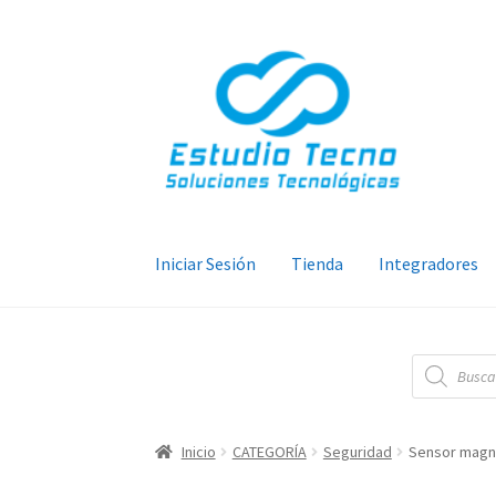
Ir
Ir
a
al
la
contenido
navegación
Iniciar Sesión
Tienda
Integradores
Búsqueda
de
productos
Inicio
CATEGORÍA
Seguridad
Sensor magné