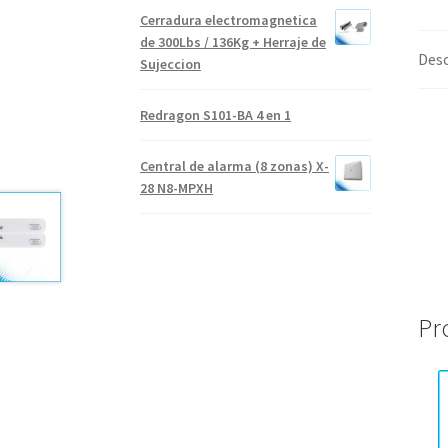
Cerradura electromagnetica
de 300Lbs / 136Kg + Herraje de
Desc
Sujeccion
Redragon S101-BA 4 en 1
Central de alarma (8 zonas) X-
28 N8-MPXH
Pr