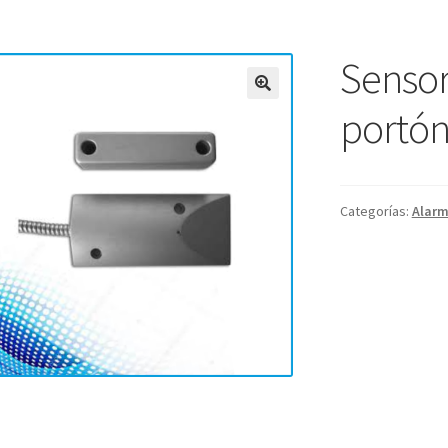
Sensor
portón
Categorías:
Alar