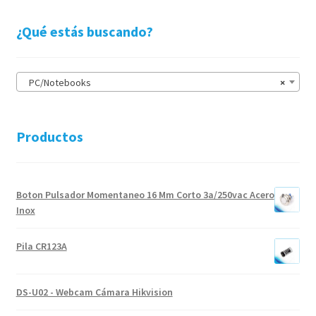
¿Qué estás buscando?
PC/Notebooks
×
Productos
Boton Pulsador Momentaneo 16 Mm Corto 3a/250vac Acero
Inox
Pila CR123A
DS-U02 - Webcam Cámara Hikvision