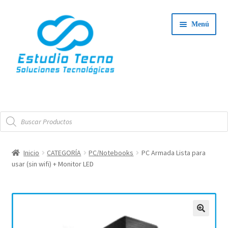
Ir
Ir
Menú
a
al
la
contenido
navegación
Iniciar Sesión
Búsqueda
Tienda
de
productos
Expand
Integradores
Inicio
CATEGORÍA
PC/Notebooks
PC Armada Lista para
el
usar (sin wifi) + Monitor LED
Expand
menú
Servicio Técnico
el
hijo
menú
Contacto
hijo