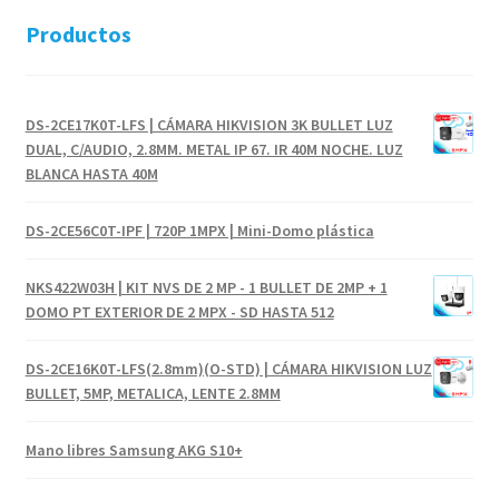
Productos
DS-2CE17K0T-LFS | CÁMARA HIKVISION 3K BULLET LUZ
DUAL, C/AUDIO, 2.8MM. METAL IP 67. IR 40M NOCHE. LUZ
BLANCA HASTA 40M
DS-2CE56C0T-IPF | 720P 1MPX | Mini-Domo plástica
NKS422W03H | KIT NVS DE 2 MP - 1 BULLET DE 2MP + 1
DOMO PT EXTERIOR DE 2 MPX - SD HASTA 512
DS-2CE16K0T-LFS(2.8mm)(O-STD) | CÁMARA HIKVISION LUZ
BULLET, 5MP, METALICA, LENTE 2.8MM
Mano libres Samsung AKG S10+