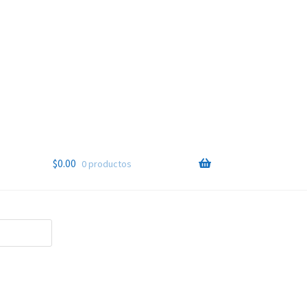
$
0.00
0 productos