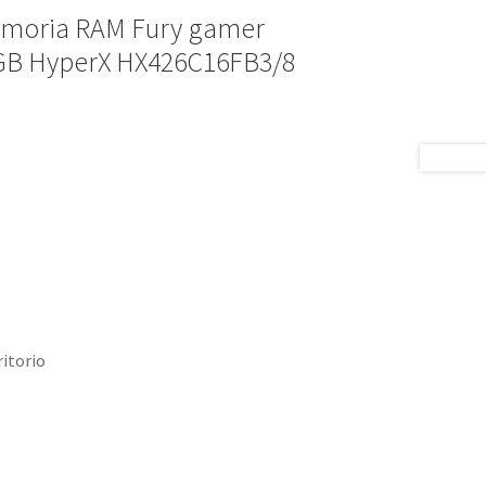
Memoria RAM Fury gamer
GB HyperX HX426C16FB3/8
itorio