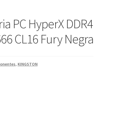
ia PC HyperX DDR4
66 CL16 Fury Negra
onentes
,
KINGSTON