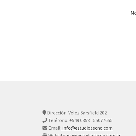
Mo
Dirección: Vélez Sarsfield 202
Teléfono: +549 0358 155077655
Email:
info@estudiotecno.com
Website:
www.estudiotecno.com.ar