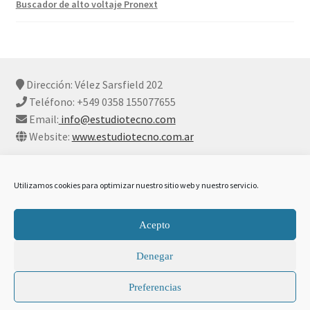
Buscador de alto voltaje Pronext
Dirección: Vélez Sarsfield 202
Teléfono: +549 0358 155077655
Email:
info@estudiotecno.com
Website:
www.estudiotecno.com.ar
Utilizamos cookies para optimizar nuestro sitio web y nuestro servicio.
© Estudio Tecno 2026
Acepto
Declaración De Privacidad Y Cookies
Construido con
Denegar
WooCommerce
.
Preferencias
0