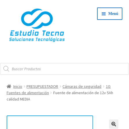
Ir
Ir
Menú
a
al
la
contenido
navegación
Iniciar Sesión
Búsqueda
Tienda
de
productos
Expand
Integradores
Inicio
PRESUPUESTADOR
Cámaras de seguridad
10:
el
Fuentes de alimentación
Fuente de alimentación de 12v 5Ah
Expand
menú
Servicio Técnico
calidad MEDIA
el
hijo
menú
Contacto
hijo