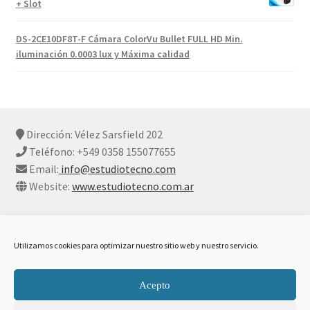
+ Slot
DS-2CE10DF8T-F Cámara ColorVu Bullet FULL HD Min.
iluminación 0.0003 lux y Máxima calidad
Dirección: Vélez Sarsfield 202
Teléfono: +549 0358 155077655
Email:
info@estudiotecno.com
Website:
www.estudiotecno.com.ar
Utilizamos cookies para optimizar nuestro sitio web y nuestro servicio.
© Estudio Tecno 2026
Acepto
Declaración De Privacidad Y Cookies
Construido con
WooCommerce
.