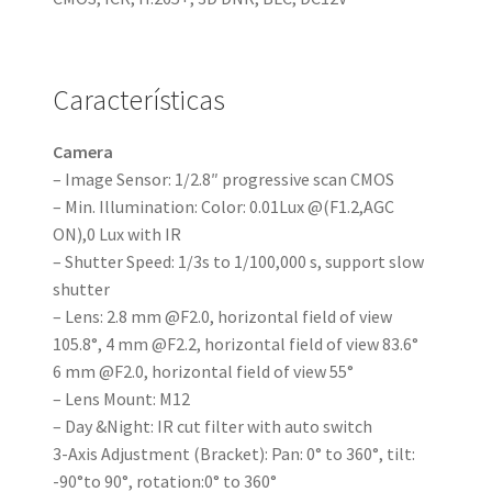
Características
Camera
– Image Sensor: 1/2.8″ progressive scan CMOS
– Min. Illumination: Color: 0.01Lux @(F1.2,AGC
ON),0 Lux with IR
– Shutter Speed: 1/3s to 1/100,000 s, support slow
shutter
– Lens: 2.8 mm @F2.0, horizontal field of view
105.8°, 4 mm @F2.2, horizontal field of view 83.6°
6 mm @F2.0, horizontal field of view 55°
– Lens Mount: M12
– Day &Night: IR cut filter with auto switch
3-Axis Adjustment (Bracket): Pan: 0° to 360°, tilt:
-90°to 90°, rotation:0° to 360°