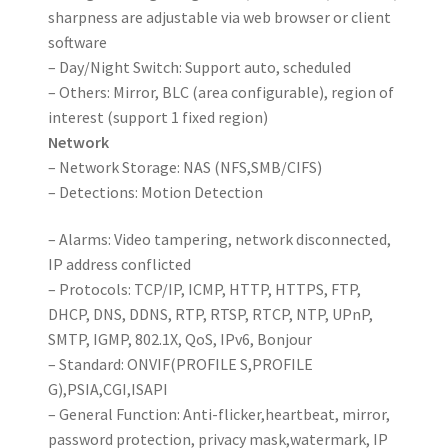
sharpness are adjustable via web browser or client
software
– Day/Night Switch: Support auto, scheduled
– Others: Mirror, BLC (area configurable), region of
interest (support 1 fixed region)
Network
– Network Storage: NAS (NFS,SMB/CIFS)
– Detections: Motion Detection
– Alarms: Video tampering, network disconnected,
IP address conflicted
– Protocols: TCP/IP, ICMP, HTTP, HTTPS, FTP,
DHCP, DNS, DDNS, RTP, RTSP, RTCP, NTP, UPnP,
SMTP, IGMP, 802.1X, QoS, IPv6, Bonjour
– Standard: ONVIF(PROFILE S,PROFILE
G),PSIA,CGI,ISAPI
– General Function: Anti-flicker,heartbeat, mirror,
password protection, privacy mask,watermark, IP