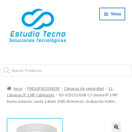
Ir
Ir
Menú
a
al
la
contenido
navegación
Iniciar Sesión
Búsqueda
Tienda
de
productos
Expand
Integradores
Inicio
PRESUPUESTADOR
Cámaras de seguridad
11:
el
Cámaras IP 2 MP cableadas
DS-2CD1323G0E-I | Cámara IP 2 MP
Expand
menú
Servicio Técnico
Domo exterior. Lente 2.8mm. EXIR 30 metros. Grabación H265+
el
hijo
menú
Contacto
hijo