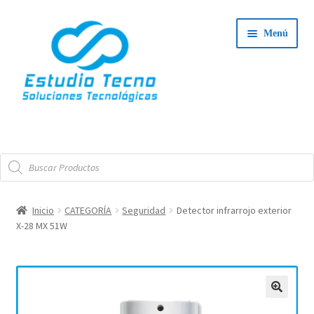
Ir
Ir
Menú
a
al
la
contenido
navegación
Iniciar Sesión
Búsqueda
Tienda
de
productos
Expand
Integradores
Inicio
CATEGORÍA
Seguridad
Detector infrarrojo exterior
el
X-28 MX 51W
Expand
menú
Servicio Técnico
el
hijo
menú
Contacto
hijo