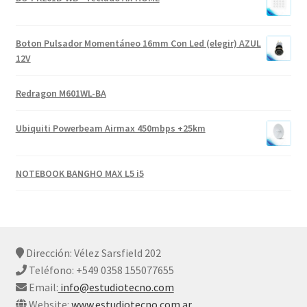
Boton Pulsador Momentáneo 16mm Con Led (elegir) AZUL
12V
Redragon M601WL-BA
Ubiquiti Powerbeam Airmax 450mbps +25km
NOTEBOOK BANGHO MAX L5 i5
Dirección: Vélez Sarsfield 202
Teléfono: +549 0358 155077655
Email:
info@estudiotecno.com
Website:
www.estudiotecno.com.ar