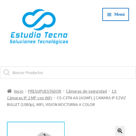
Ir
Ir
Menú
a
al
la
contenido
navegación
Iniciar Sesión
Búsqueda
Tienda
de
productos
Expand
Integradores
Inicio
PRESUPUESTADOR
Cámaras de seguridad
13:
el
Cámaras IP 2 MP con WiFi
CS-C3TN-A0-1H2WFL | CAMARA IP EZVIZ
Expand
menú
Servicio Técnico
BULLET (1080p), WIFI, VISION NOCTURNA A COLOR
el
hijo
menú
Contacto
hijo