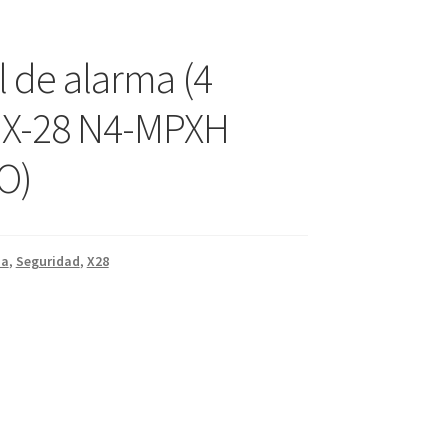
l de alarma (4
 X-28 N4-MPXH
O)
ma
,
Seguridad
,
X28