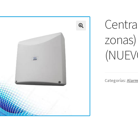
Centra
zonas)
(NUEV
Categorías:
Alar