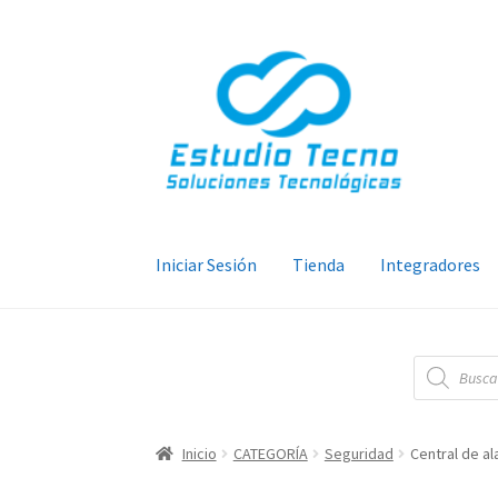
Ir
Ir
a
al
la
contenido
navegación
Iniciar Sesión
Tienda
Integradores
Búsqueda
de
productos
Inicio
CATEGORÍA
Seguridad
Central de a