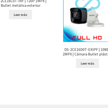
2CE16C0T-IRF | 720P 1MPX |
Bullet metálica exterior
Leer más
DS-2CE16D0T-EXIPF | 108
2MPX | Cámara Bullet plást
Leer más