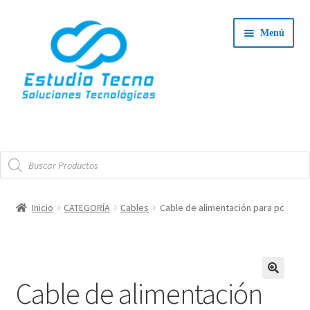
Ir
Ir
Menú
a
al
la
contenido
navegación
Iniciar Sesión
Búsqueda
Tienda
de
productos
Expand
Integradores
Inicio
CATEGORÍA
Cables
Cable de alimentación para pc
el
Expand
menú
Servicio Técnico
el
hijo
menú
Contacto
Cable de alimentación
hijo