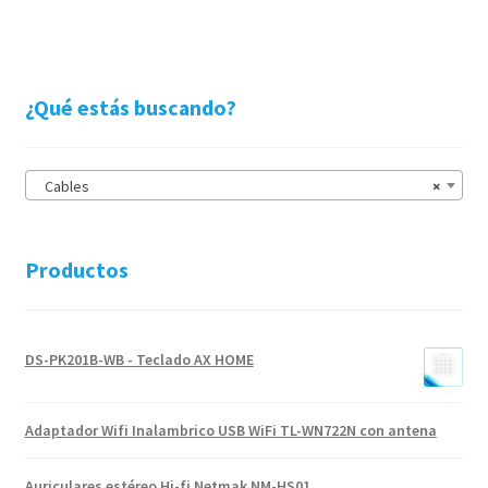
¿Qué estás buscando?
Cables
×
Productos
DS-PK201B-WB - Teclado AX HOME
Adaptador Wifi Inalambrico USB WiFi TL-WN722N con antena
Auriculares estéreo Hi-fi Netmak NM-HS01