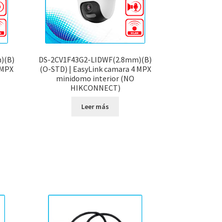
)(B)
DS-2CV1F43G2-LIDWF(2.8mm)(B)
 MPX
(O-STD) | EasyLink camara 4 MPX
minidomo interior (NO
HIKCONNECT)
Leer más