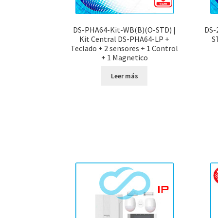
DS-PHA64-Kit-WB(B)(O-STD) |
DS-
Kit Central DS-PHA64-LP +
S
Teclado + 2 sensores + 1 Control
+ 1 Magnetico
Leer más