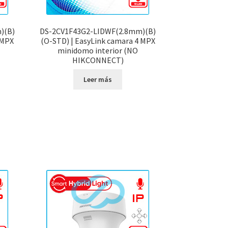
)(B)
DS-2CV1F43G2-LIDWF(2.8mm)(B)
 MPX
(O-STD) | EasyLink camara 4 MPX
minidomo interior (NO
HIKCONNECT)
Leer más