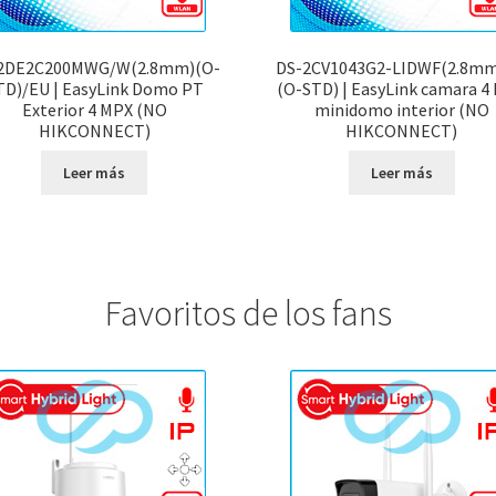
2DE2C200MWG/W(2.8mm)(O-
DS-2CV1043G2-LIDWF(2.8mm
TD)/EU | EasyLink Domo PT
(O-STD) | EasyLink camara 4
Exterior 4 MPX (NO
minidomo interior (NO
HIKCONNECT)
HIKCONNECT)
Leer más
Leer más
Favoritos de los fans