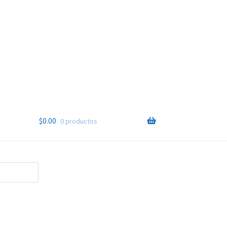
$
0.00
0 productos