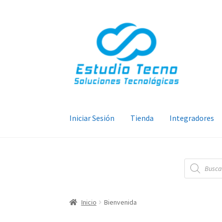
Ir
Ir
a
al
la
contenido
navegación
Iniciar Sesión
Tienda
Integradores
Búsqueda
de
productos
Inicio
Bienvenida