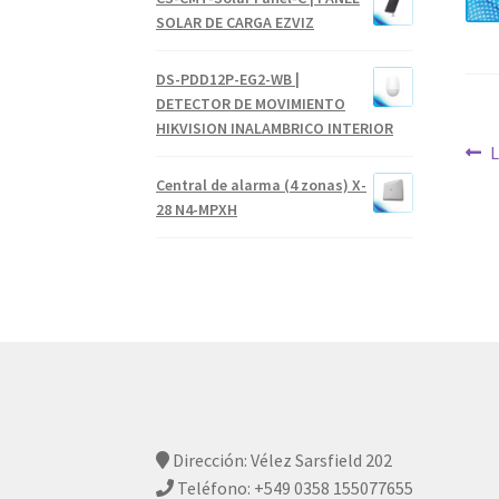
SOLAR DE CARGA EZVIZ
DS-PDD12P-EG2-WB |
DETECTOR DE MOVIMIENTO
HIKVISION INALAMBRICO INTERIOR
Na
A
L
Central de alarma (4 zonas) X-
d
28 N4-MPXH
en
Dirección: Vélez Sarsfield 202
Teléfono: +549 0358 155077655