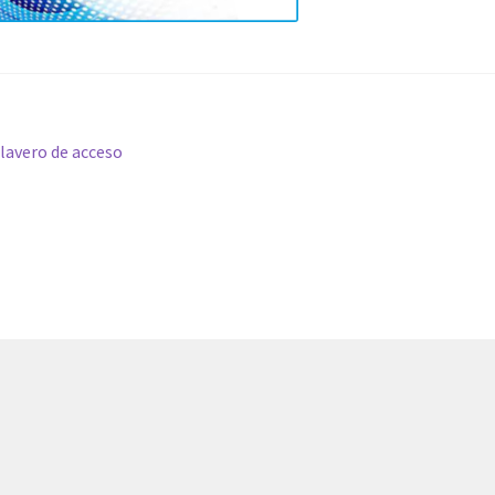
vegación
nterior:
lavero de acceso
e
tradas