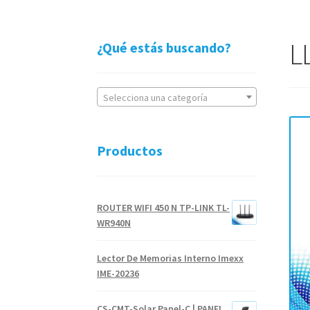
L
¿Qué estás buscando?
Selecciona una categoría
Productos
ROUTER WIFI 450 N TP-LINK TL-
WR940N
Lector De Memorias Interno Imexx
IME-20236
CS-CMT-Solar Panel-C | PANEL