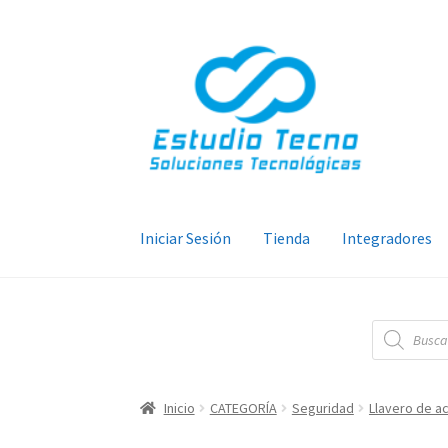
Ir
Ir
a
al
la
contenido
navegación
Iniciar Sesión
Tienda
Integradores
Búsqueda
de
productos
Inicio
CATEGORÍA
Seguridad
Llavero de a