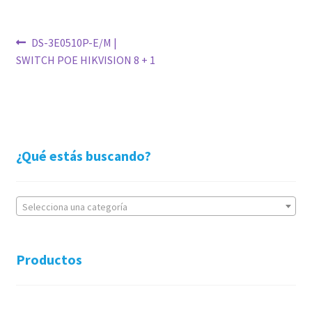
Navegación
Anterior:
DS-3E0510P-E/M |
SWITCH POE HIKVISION 8 + 1
de
entradas
¿Qué estás buscando?
Selecciona una categoría
Productos