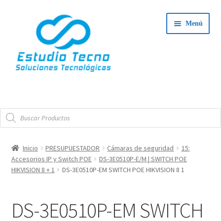
Ir
Ir
Menú
a
al
la
contenido
navegación
Iniciar Sesión
Búsqueda
Tienda
de
productos
Expand
Integradores
Inicio
PRESUPUESTADOR
Cámaras de seguridad
15:
el
Accesorios IP y Switch POE
DS-3E0510P-E/M | SWITCH POE
Expand
menú
Servicio Técnico
HIKVISION 8 + 1
DS-3E0510P-EM SWITCH POE HIKVISION 8 1
el
hijo
menú
Contacto
DS-3E0510P-EM SWITCH
hijo