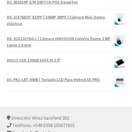
DS-3E0310P-E/M SWITCH POE 8 puertos
DS-2CE76D0T-EXIPF | 1080P 2MPX | Cámara Mini-Domo
plástica
DS-2CD1327G0-L | Cámara HIKVISION ColorVu Domo 2 MP.
Lente 2.8 mm
DISCO SSD 120GB SATA III 2.5"
DS-PK1-LRT-HWB | Teclado LCD Para Hybrid AX PRO
Dirección: Vélez Sarsfield 202
Teléfono: +549 0358 155077655