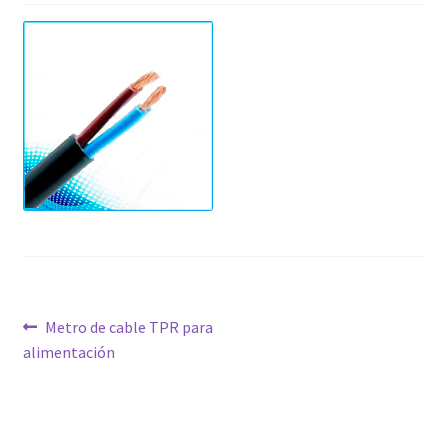
Navegación
Anterior:
Metro de cable TPR para
alimentación
de
entradas