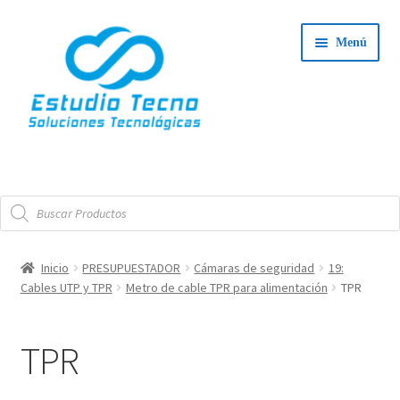
Ir
Ir
Menú
a
al
la
contenido
navegación
Iniciar Sesión
Búsqueda
Tienda
de
productos
Expand
Integradores
Inicio
PRESUPUESTADOR
Cámaras de seguridad
19:
el
Cables UTP y TPR
Metro de cable TPR para alimentación
TPR
Expand
menú
Servicio Técnico
el
hijo
menú
TPR
Contacto
hijo