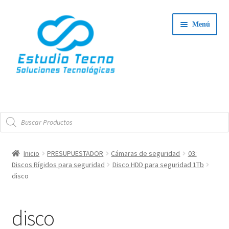
Ir
Ir
Menú
a
al
la
contenido
navegación
Iniciar Sesión
Búsqueda
Tienda
de
productos
Expand
Integradores
Inicio
PRESUPUESTADOR
Cámaras de seguridad
03:
el
Discos Rígidos para seguridad
Disco HDD para seguridad 1Tb
Expand
menú
Servicio Técnico
disco
el
hijo
menú
Contacto
disco
hijo