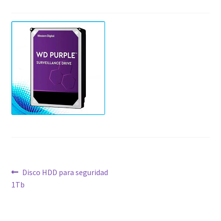
Navegación
Anterior:
Disco HDD para seguridad
1Tb
de
entradas