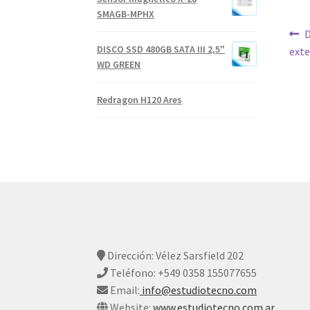
SMAGB-MPHX
Na
A
D
DISCO SSD 480GB SATA III 2,5"
exte
d
WD GREEN
en
Redragon H120 Ares
Dirección: Vélez Sarsfield 202
Teléfono: +549 0358 155077655
Email:
info@estudiotecno.com
Website:
www.estudiotecno.com.ar