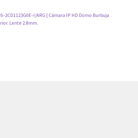
vegación
nterior:
S-2CD1123G0E-I/ARG | Cámara IP HD Domo Burbuja
rior. Lente 2.8mm.
e
tradas