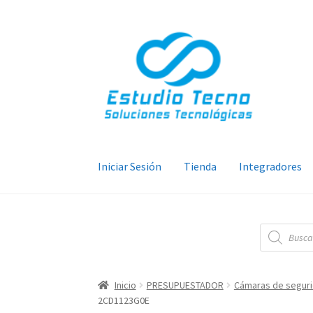
Ir
Ir
a
al
la
contenido
navegación
Iniciar Sesión
Tienda
Integradores
Búsqueda
de
productos
Inicio
PRESUPUESTADOR
Cámaras de segur
2CD1123G0E