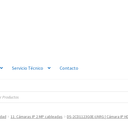
Servicio Técnico
Contacto
idad
11: Cámaras IP 2 MP cableadas
DS-2CD1123G0E-I/ARG | Cámara IP HD