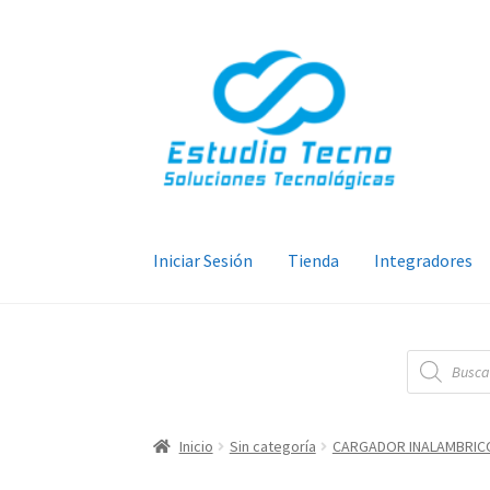
Ir
Ir
a
al
la
contenido
navegación
Iniciar Sesión
Tienda
Integradores
Búsqueda
de
productos
Inicio
Sin categoría
CARGADOR INALAMBRICO