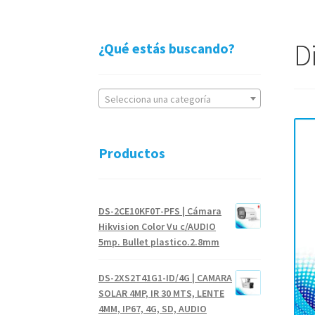
Di
¿Qué estás buscando?
Selecciona una categoría
Productos
DS-2CE10KF0T-PFS | Cámara
Hikvision Color Vu c/AUDIO
5mp. Bullet plastico.2.8mm
DS-2XS2T41G1-ID/4G | CAMARA
SOLAR 4MP, IR 30 MTS, LENTE
4MM, IP67, 4G, SD, AUDIO