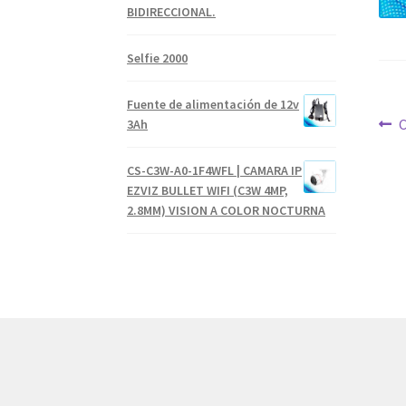
BIDIRECCIONAL.
Selfie 2000
Fuente de alimentación de 12v
Na
A
3Ah
d
CS-C3W-A0-1F4WFL | CAMARA IP
en
EZVIZ BULLET WIFI (C3W 4MP,
2.8MM) VISION A COLOR NOCTURNA