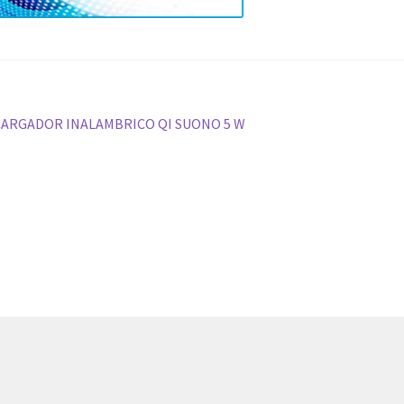
vegación
nterior:
CARGADOR INALAMBRICO QI SUONO 5 W
e
tradas