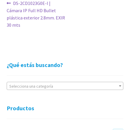
Navegación
Anterior:
DS-2CD1023G0E-I |
Cámara IP Full HD Bullet
de
plástica exterior 2.8mm. EXIR
entradas
30 mts
¿Qué estás buscando?
Selecciona una categoría
Productos