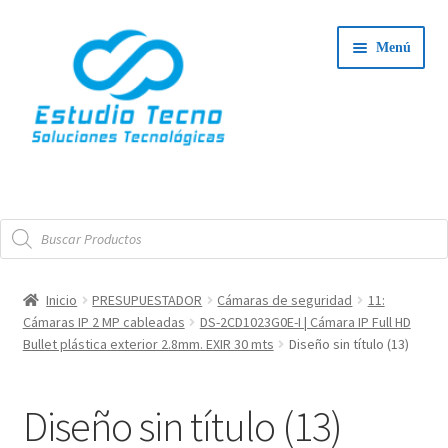
Ir
Ir
Menú
a
al
la
contenido
navegación
Iniciar Sesión
Búsqueda
Tienda
de
productos
Expand
Integradores
Inicio
PRESUPUESTADOR
Cámaras de seguridad
11:
el
Cámaras IP 2 MP cableadas
DS-2CD1023G0E-I | Cámara IP Full HD
Expand
menú
Servicio Técnico
Bullet plástica exterior 2.8mm. EXIR 30 mts
Diseño sin título (13)
el
hijo
menú
Contacto
Diseño sin título (13)
hijo