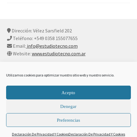
Dirección: Vélez Sarsfield 202
Teléfono: +549 0358 155077655
Email:
info@estudiotecno.com
Website:
www.estudiotecno.com.ar
Utilizamos cookies para optimizar nuestro sitio web y nuestro servicio.
© Estudio Tecno 2026
Acepto
Declaración De Privacidad Y Cookies
Construido con
Denegar
WooCommerce
.
Preferencias
0
Declaración De Privacidad Y Cookies
Declaración De Privacidad Y Cookies
Buscar
Buscar