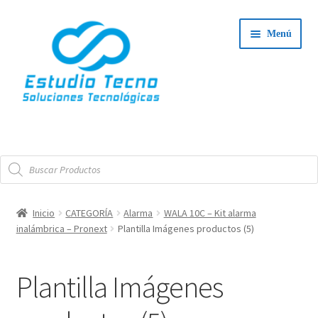
Ir
Ir
Menú
a
al
la
contenido
navegación
Iniciar Sesión
Búsqueda
Tienda
de
productos
Expand
Integradores
Inicio
CATEGORÍA
Alarma
WALA 10C – Kit alarma
el
inalámbrica – Pronext
Plantilla Imágenes productos (5)
Expand
menú
Servicio Técnico
el
hijo
menú
Plantilla Imágenes
Contacto
hijo